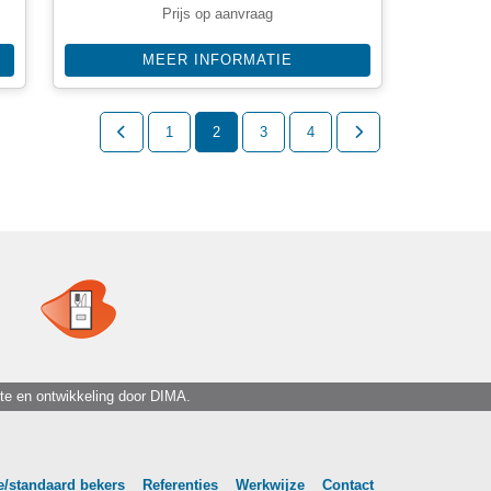
Prijs op aanvraag
MEER INFORMATIE
1
2
3
4
te en ontwikkeling door
DIMA.
/standaard bekers
Referenties
Werkwijze
Contact