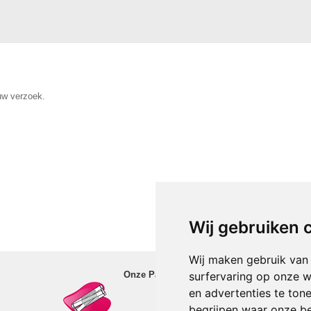
uw verzoek.
Wij gebruiken 
Wij gebruiken 
Wij maken gebruik van
Wij maken gebruik van
Onze Partners:
surfervaring op onze w
surfervaring op onze w
en advertenties te ton
en advertenties te ton
begrijpen waar onze b
begrijpen waar onze b