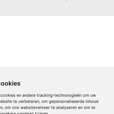
cookies
cookies
 cookies en andere tracking-technologieën om uw
 cookies en andere tracking-technologieën om uw
ebsite te verbeteren, om gepersonaliseerde inhoud
ebsite te verbeteren, om gepersonaliseerde inhoud
en, om ons websiteverkeer te analyseren en om te
en, om ons websiteverkeer te analyseren en om te
ezoekers vandaan komen.
ezoekers vandaan komen.