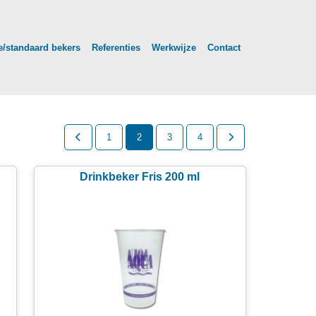
/standaard bekers
Referenties
Werkwijze
Contact
1
2
3
4
Drinkbeker Fris 200 ml