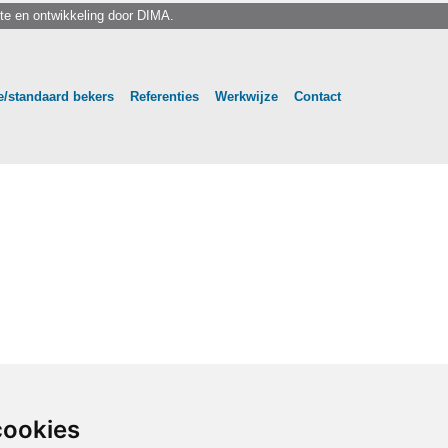
te en ontwikkeling door
DIMA.
/standaard bekers
Referenties
Werkwijze
Contact
cookies
cookies