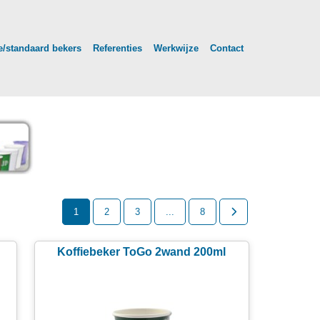
/standaard bekers
Referenties
Werkwijze
Contact
1
2
3
...
8
Koffiebeker ToGo 2wand 200ml