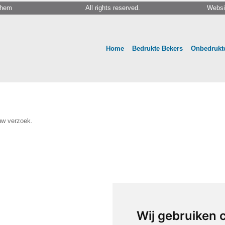
chem
All rights reserved.
Websi
Home
Bedrukte Bekers
Onbedrukte
uw verzoek.
Wij gebruiken 
Wij gebruiken 