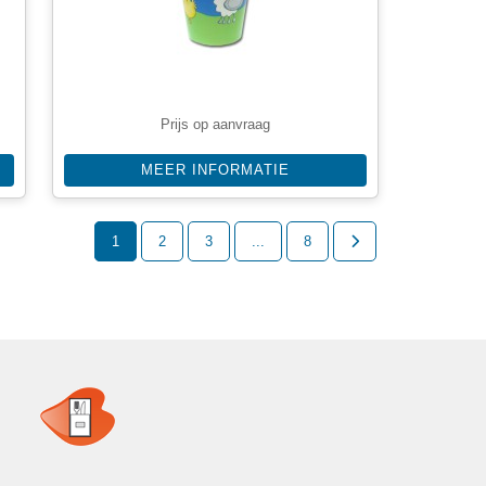
Prijs op aanvraag
MEER INFORMATIE
1
2
3
...
8