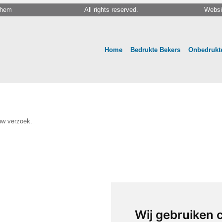
chem
All rights reserved.
Websi
Home
Bedrukte Bekers
Onbedrukte
uw verzoek.
Wij gebruiken 
Wij gebruiken 