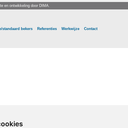
te en ontwikkeling door
DIMA.
/standaard bekers
Referenties
Werkwijze
Contact
cookies
cookies