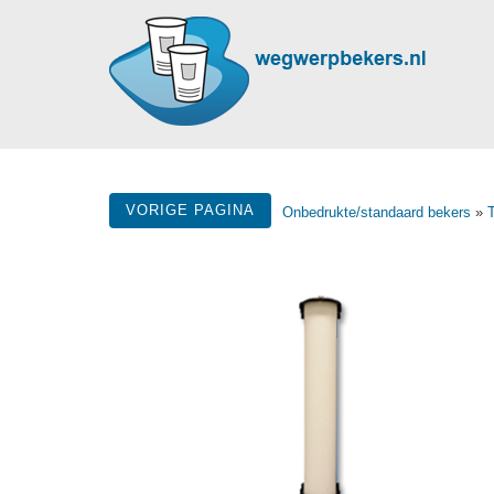
VORIGE PAGINA
Onbedrukte/standaard bekers
»