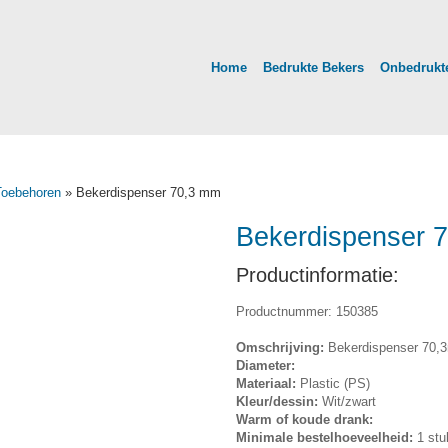
Home
Bedrukte Bekers
Onbedrukte
Toebehoren
» Bekerdispenser 70,3 mm
Bekerdispenser 
Productinformatie:
Productnummer: 150385
Omschrijving:
Bekerdispenser 70,3
Diameter:
Materiaal:
Plastic (PS)
Kleur/dessin:
Wit/zwart
Warm of koude drank:
Minimale bestelhoeveelheid:
1 stu